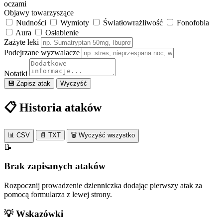
oczami
Objawy towarzyszące
Nudności
Wymioty
Światłowrażliwość
Fonofobia
Aura
Osłabienie
Zażyte leki
Podejrzane wyzwalacze
Notatki
💾 Zapisz atak
Wyczyść
📋
Historia ataków
📊 CSV
📄 TXT
🗑️ Wyczyść wszystko
📝
Brak zapisanych ataków
Rozpocznij prowadzenie dzienniczka dodając pierwszy atak za
pomocą formularza z lewej strony.
💡
Wskazówki