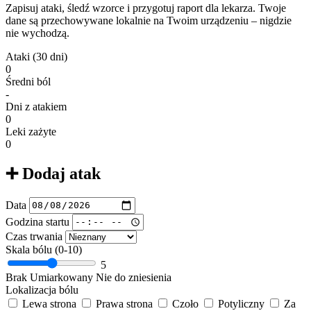
Zapisuj ataki, śledź wzorce i przygotuj raport dla lekarza. Twoje
dane są przechowywane lokalnie na Twoim urządzeniu – nigdzie
nie wychodzą.
Ataki (30 dni)
0
Średni ból
-
Dni z atakiem
0
Leki zażyte
0
➕
Dodaj atak
Data
Godzina startu
Czas trwania
Skala bólu (0-10)
5
Brak
Umiarkowany
Nie do zniesienia
Lokalizacja bólu
Lewa strona
Prawa strona
Czoło
Potyliczny
Za