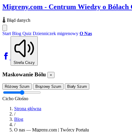
Migreny.com - Centrum Wiedzy o Bólach
🌡️
Błąd danych
Start
Blog
Quiz
Dzienniczek migrenowy
O Nas
Strefa Ciszy
Maskowanie Bólu
×
Różowy Szum
Brązowy Szum
Biały Szum
Cicho
Głośno
Strona główna
/
Blog
/
O nas — Migreny.com | Twórcy Portalu