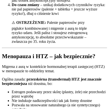
jaki środek antykoncepcyjny stosujesz
Do czasu zmiany
– unikaj dodatkowych czynników ryzyka:
nie pal papierosów (palenie + tabletka = jeszcze wyższe
ryzyko!), dbaj o ciśnienie krwi
⚠️
OSTRZEŻENIE:
Palenie papierosów przy
piglułce kombinowanej i migrenie z aurą to triple
ryzyko udaru. Jeśli palisz i stosujesz estrogenową
antykoncepcję, to absolutne przeciwwskazanie –
zwłaszcza po 35. roku życia.
Menopauza i HTZ – jak bezpiecznie?
Migrena z aurą w kontekście hormonalnej terapii zastępczej (HTZ)
w menopauzie to oddzielny temat.
Ogólna zasada:
przezskórna (transdermal) HTZ jest znacznie
bezpieczniejsza
niż doustna, bo:
Estrogen podawany przez skórę (plastry, żele) nie przechodzi
przez wątrobę
Nie indukuje nadkrzepliwości tak jak formy doustne
Pozwala na stosowanie naturalnego (a nie syntetycznego)