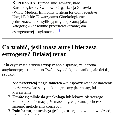
💡
PORADA:
Europejskie Towarzystwo
Kardiologiczne, Światowa Organizacja Zdrowia
(WHO Medical Eligibility Criteria for Contraceptive
Use) i Polskie Towarzystwo Ginekologiczne
jednoznacznie klasyfikują migrenę z aurą jako
kategorię 4 (absolutne przeciwwskazanie) dla
3
estrogenowej antykoncepcji.
Co zrobić, jeśli masz aurę i bierzesz
estrogeny? Działaj teraz
Jeśli czytasz ten artykuł i zdajesz sobie sprawę, że łączona
antykoncepcja + aura – to Twój przypadek, nie panikuj, ale działaj
szybko:
Nie przerywaj nagle tabletek
– niespodziewane odstawienie
może wywołać silny atak migrenowy (hormony) lub
krwawienie
Umów się pilnie do ginekologa
lub lekarza pierwszego
kontaktu z informacją, że masz migrenę z aurą i chcesz
zmienić metodę antykoncepcji
Poinformuj neurologa
(jeśli go masz) – powinien wiedzieć,