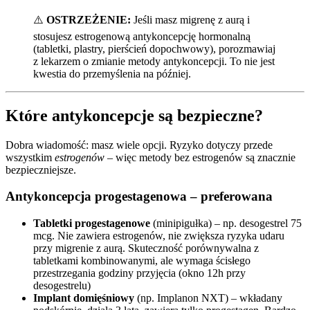
⚠️
OSTRZEŻENIE:
Jeśli masz migrenę z aurą i
stosujesz estrogenową antykoncepcję hormonalną
(tabletki, plastry, pierścień dopochwowy), porozmawiaj
z lekarzem o zmianie metody antykoncepcji. To nie jest
kwestia do przemyślenia na później.
Które antykoncepcje są bezpieczne?
Dobra wiadomość: masz wiele opcji. Ryzyko dotyczy przede
wszystkim
estrogenów
– więc metody bez estrogenów są znacznie
bezpieczniejsze.
Antykoncepcja progestagenowa – preferowana
Tabletki progestagenowe
(minipigułka) – np. desogestrel 75
mcg. Nie zawiera estrogenów, nie zwiększa ryzyka udaru
przy migrenie z aurą. Skuteczność porównywalna z
tabletkami kombinowanymi, ale wymaga ścisłego
przestrzegania godziny przyjęcia (okno 12h przy
desogestrelu)
Implant domięśniowy
(np. Implanon NXT) – wkładany