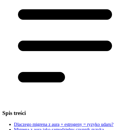
Spis treści
Dlaczego migrena z aurą + estrogeny = ryzyko udaru?
Migrena z aurą jako samodzielny czynnik ryzyka