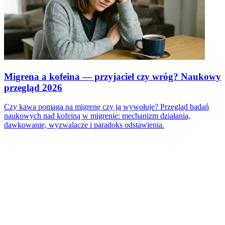
Migrena a kofeina — przyjaciel czy wróg? Naukowy
przegląd 2026
Czy kawa pomaga na migrenę czy ją wywołuje? Przegląd badań
naukowych nad kofeiną w migrenie: mechanizm działania,
dawkowanie, wyzwalacze i paradoks odstawienia.