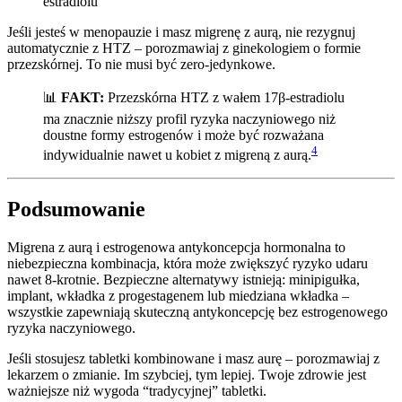
estradiolu
Jeśli jesteś w menopauzie i masz migrenę z aurą, nie rezygnuj
automatycznie z HTZ – porozmawiaj z ginekologiem o formie
przezskórnej. To nie musi być zero-jedynkowe.
📊
FAKT:
Przezskórna HTZ z wałem 17β-estradiolu
ma znacznie niższy profil ryzyka naczyniowego niż
doustne formy estrogenów i może być rozważana
4
indywidualnie nawet u kobiet z migreną z aurą.
Podsumowanie
Migrena z aurą i estrogenowa antykoncepcja hormonalna to
niebezpieczna kombinacja, która może zwiększyć ryzyko udaru
nawet 8-krotnie. Bezpieczne alternatywy istnieją: minipigułka,
implant, wkładka z progestagenem lub miedziana wkładka –
wszystkie zapewniają skuteczną antykoncepcję bez estrogenowego
ryzyka naczyniowego.
Jeśli stosujesz tabletki kombinowane i masz aurę – porozmawiaj z
lekarzem o zmianie. Im szybciej, tym lepiej. Twoje zdrowie jest
ważniejsze niż wygoda “tradycyjnej” tabletki.