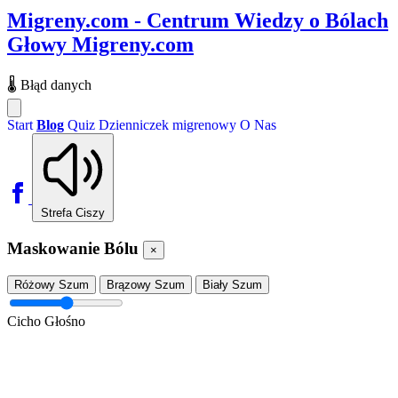
Migreny.com - Centrum Wiedzy o Bólach
Głowy
Migreny.com
🌡️
Błąd danych
Start
Blog
Quiz
Dzienniczek migrenowy
O Nas
Strefa Ciszy
Maskowanie Bólu
×
Różowy Szum
Brązowy Szum
Biały Szum
Cicho
Głośno