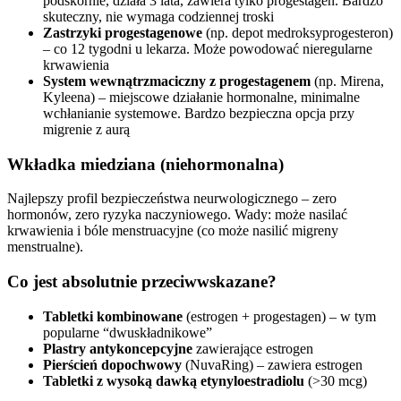
podskórnie, działa 3 lata, zawiera tylko progestagen. Bardzo
skuteczny, nie wymaga codziennej troski
Zastrzyki progestagenowe
(np. depot medroksyprogesteron)
– co 12 tygodni u lekarza. Może powodować nieregularne
krwawienia
System wewnątrzmaciczny z progestagenem
(np. Mirena,
Kyleena) – miejscowe działanie hormonalne, minimalne
wchłanianie systemowe. Bardzo bezpieczna opcja przy
migrenie z aurą
Wkładka miedziana (niehormonalna)
Najlepszy profil bezpieczeństwa neurwologicznego – zero
hormonów, zero ryzyka naczyniowego. Wady: może nasilać
krwawienia i bóle menstruacyjne (co może nasilić migreny
menstrualne).
Co jest absolutnie przeciwwskazane?
Tabletki kombinowane
(estrogen + progestagen) – w tym
popularne “dwuskładnikowe”
Plastry antykoncepcyjne
zawierające estrogen
Pierścień dopochwowy
(NuvaRing) – zawiera estrogen
Tabletki z wysoką dawką etynyloestradiolu
(>30 mcg)