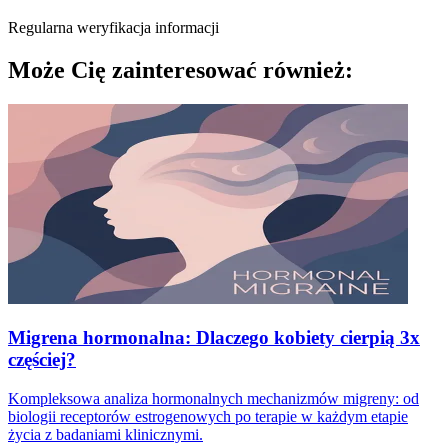
Regularna weryfikacja informacji
Może Cię zainteresować również:
Migrena hormonalna: Dlaczego kobiety cierpią 3x
częściej?
Kompleksowa analiza hormonalnych mechanizmów migreny: od
biologii receptorów estrogenowych po terapie w każdym etapie
życia z badaniami klinicznymi.