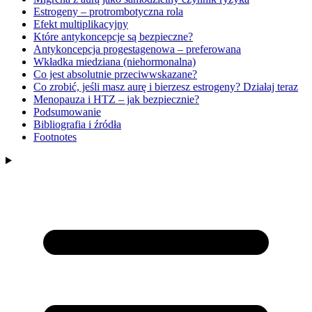
Estrogeny – protrombotyczna rola
Efekt multiplikacyjny
Które antykoncepcje są bezpieczne?
Antykoncepcja progestagenowa – preferowana
Wkładka miedziana (niehormonalna)
Co jest absolutnie przeciwwskazane?
Co zrobić, jeśli masz aurę i bierzesz estrogeny? Działaj teraz
Menopauza i HTZ – jak bezpiecznie?
Podsumowanie
Bibliografia i źródła
Footnotes