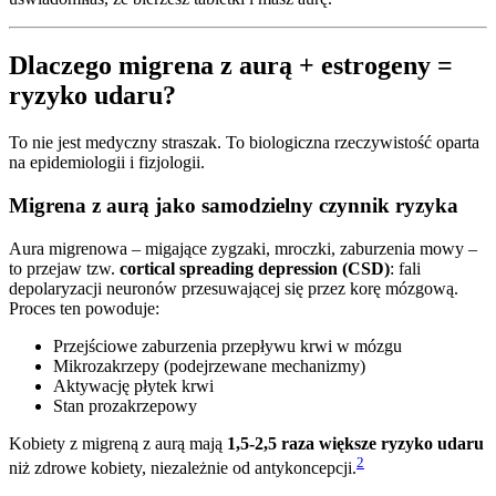
Dlaczego migrena z aurą + estrogeny =
ryzyko udaru?
To nie jest medyczny straszak. To biologiczna rzeczywistość oparta
na epidemiologii i fizjologii.
Migrena z aurą jako samodzielny czynnik ryzyka
Aura migrenowa – migające zygzaki, mroczki, zaburzenia mowy –
to przejaw tzw.
cortical spreading depression (CSD)
: fali
depolaryzacji neuronów przesuwającej się przez korę mózgową.
Proces ten powoduje:
Przejściowe zaburzenia przepływu krwi w mózgu
Mikrozakrzepy (podejrzewane mechanizmy)
Aktywację płytek krwi
Stan prozakrzepowy
Kobiety z migreną z aurą mają
1,5-2,5 raza większe ryzyko udaru
2
niż zdrowe kobiety, niezależnie od antykoncepcji.