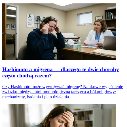
Hashimoto a migrena — dlaczego te dwie choroby
często chodzą razem?
Czy Hashimoto może wywoływać migrenę? Naukowe wyjaśnienie
związku między autoimmunologiczną tarczycą a bólami głowy:
mechanizmy, badania i plan działania.