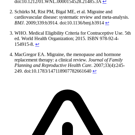
doi:10.1212/01.WNL.0000154528.21485.3A
↩
Schürks M, Rist PM, Bigal ME, et al. Migraine and
cardiovascular disease: systematic review and meta-analysis.
BMJ
. 2009;339:b3914. doi:10.1136/bmj.b3914
↩
WHO. Medical Eligibility Criteria for Contraceptive Use. 5th
ed. World Health Organization; 2015. ISBN 978-92-4-
154915-8.
↩
MacGregor EA. Migraine, the menopause and hormone
replacement therapy: a clinical review.
Journal of Family
Planning and Reproductive Health Care
. 2007;33(4):245-
249. doi:10.1783/147118907782661640
↩