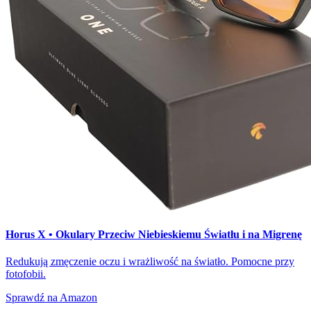
Horus X • Okulary Przeciw Niebieskiemu Światłu i na Migrenę
Redukują zmęczenie oczu i wrażliwość na światło. Pomocne przy
fotofobii.
Sprawdź na Amazon