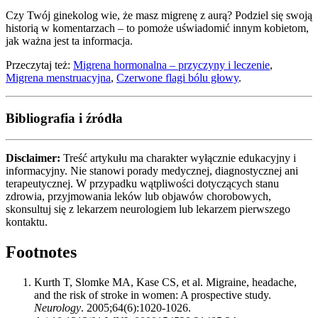
Czy Twój ginekolog wie, że masz migrenę z aurą? Podziel się swoją
historią w komentarzach – to pomoże uświadomić innym kobietom,
jak ważna jest ta informacja.
Przeczytaj też:
Migrena hormonalna – przyczyny i leczenie
,
Migrena menstruacyjna
,
Czerwone flagi bólu głowy
.
Bibliografia i źródła
Disclaimer:
Treść artykułu ma charakter wyłącznie edukacyjny i
informacyjny. Nie stanowi porady medycznej, diagnostycznej ani
terapeutycznej. W przypadku wątpliwości dotyczących stanu
zdrowia, przyjmowania leków lub objawów chorobowych,
skonsultuj się z lekarzem neurologiem lub lekarzem pierwszego
kontaktu.
Footnotes
Kurth T, Slomke MA, Kase CS, et al. Migraine, headache,
and the risk of stroke in women: A prospective study.
Neurology
. 2005;64(6):1020-1026.