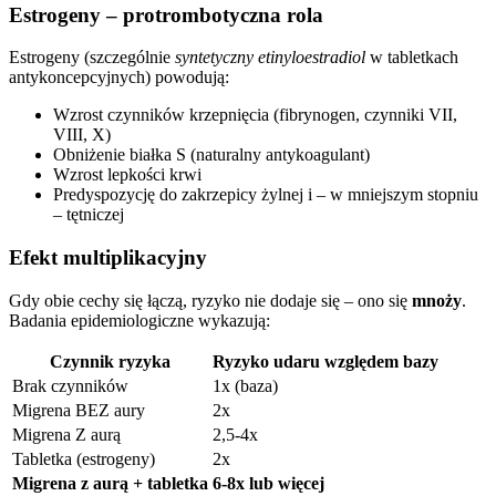
Estrogeny – protrombotyczna rola
Estrogeny (szczególnie
syntetyczny etinyloestradiol
w tabletkach
antykoncepcyjnych) powodują:
Wzrost czynników krzepnięcia (fibrynogen, czynniki VII,
VIII, X)
Obniżenie białka S (naturalny antykoagulant)
Wzrost lepkości krwi
Predyspozycję do zakrzepicy żylnej i – w mniejszym stopniu
– tętniczej
Efekt multiplikacyjny
Gdy obie cechy się łączą, ryzyko nie dodaje się – ono się
mnoży
.
Badania epidemiologiczne wykazują:
Czynnik ryzyka
Ryzyko udaru względem bazy
Brak czynników
1x (baza)
Migrena BEZ aury
2x
Migrena Z aurą
2,5-4x
Tabletka (estrogeny)
2x
Migrena z aurą + tabletka
6-8x lub więcej