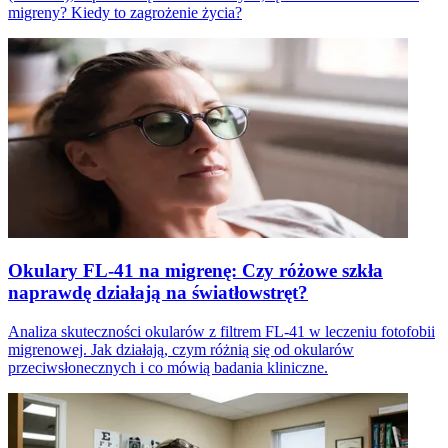
migreny? Kiedy to zagrożenie życia?
Okulary FL-41 na migrenę: Czy różowe szkła
naprawdę działają na światłowstręt?
Analiza skuteczności okularów z filtrem FL-41 w leczeniu fotofobii
migrenowej. Jak działają, czym różnią się od okularów
przeciwsłonecznych i co mówią badania kliniczne.