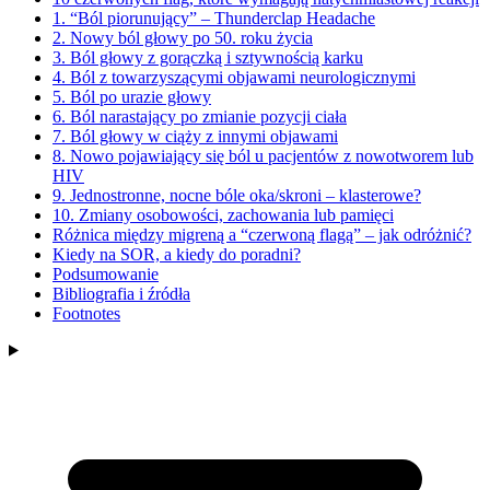
1. “Ból piorunujący” – Thunderclap Headache
2. Nowy ból głowy po 50. roku życia
3. Ból głowy z gorączką i sztywnością karku
4. Ból z towarzyszącymi objawami neurologicznymi
5. Ból po urazie głowy
6. Ból narastający po zmianie pozycji ciała
7. Ból głowy w ciąży z innymi objawami
8. Nowo pojawiający się ból u pacjentów z nowotworem lub
HIV
9. Jednostronne, nocne bóle oka/skroni – klasterowe?
10. Zmiany osobowości, zachowania lub pamięci
Różnica między migreną a “czerwoną flagą” – jak odróżnić?
Kiedy na SOR, a kiedy do poradni?
Podsumowanie
Bibliografia i źródła
Footnotes