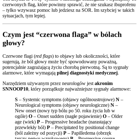
czerwonych flag, które powinny sprawić, że nie szukasz ibuprofenu
– tylko wzywasz pomoc lub jedziesz na SOR. Im szybciej w takich
sytuacjach, tym lepiej.
Czym jest “czerwona flaga” w bólach
głowy?
Czerwone flagi (
red flags
) to objawy lub okoliczności, które
sugerują, że ból głowy może być spowodowany poważną,
potencjalnie zagrażającą życiu chorobą pierwotną. Są to sygnały
alarmowe, które wymagają
pilnej diagnostyki medycznej
.
Narzędziem używanym przez neurologów jest
akronim
SNNOOP10
, który porządkuje najważniejsze sygnały alarmowe:
S
– Systemic symptoms (objawy ogólnoustrojowe)
N
–
Neurological symptoms (objawy neurologiczne)
N
–
New onset (nowy typ bólu po 50. roku życia lub w
ogóle)
O
– Onset sudden (nagłe pojawienie)
O
– Older
age (wiek)
P
– Progressive headache (narastający
przewlekły ból)
P
– Precipitated by positional change
(ból zależny od pozycji)
P
– Papilledema (obrzęk
tarczy nerwu wzrokowego)
P
– Progressive course