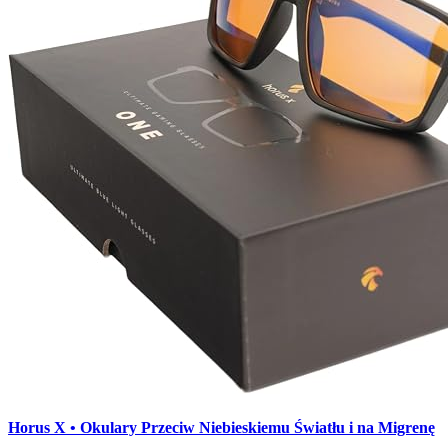
Horus X • Okulary Przeciw Niebieskiemu Światłu i na Migrenę