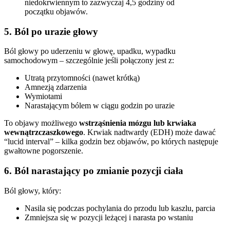
niedokrwiennym to zazwyczaj 4,5 godziny od
początku objawów.
5. Ból po urazie głowy
Ból głowy po uderzeniu w głowę, upadku, wypadku
samochodowym – szczególnie jeśli połączony jest z:
Utratą przytomności (nawet krótką)
Amnezją zdarzenia
Wymiotami
Narastającym bólem w ciągu godzin po urazie
To objawy możliwego
wstrząśnienia mózgu lub krwiaka
wewnątrzczaszkowego
. Krwiak nadtwardy (EDH) może dawać
“lucid interval” – kilka godzin bez objawów, po których następuje
gwałtowne pogorszenie.
6. Ból narastający po zmianie pozycji ciała
Ból głowy, który:
Nasila się podczas pochylania do przodu lub kaszlu, parcia
Zmniejsza się w pozycji leżącej i narasta po wstaniu