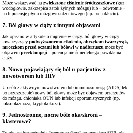
Może wskazywać na
zwiększone ciśnienie śródczaszkowe
(guz,
wodogłowie, zakrzepica zatok żylnych mózgu) lub – odwrotnie –
na hipotensję płynu mózgowo-rdzeniowego (np. po nakłuciu).
7. Ból głowy w ciąży z innymi objawami
Jak opisano w artykule o migrenie w ciąży: ból głowy w ciąży
towarzyszący
podwyższonemu ciśnieniu, obrzękom twarzy/rąk,
mroczkom przed oczami lub bólowi w nadbrzuszu
może być
objawem
preeklampsji
– potencjalnie śmiertelnego powikłania
ciąży.
8. Nowo pojawiający się ból u pacjentów z
nowotworem lub HIV
U osób z aktywnym nowotworem lub immunosupresją (AIDS, leki
po przeszczepie) nowy ból głowy może być objawem przerzutów
do mózgu, chłoniaka OUN lub infekcji oportunistycznych (np.
toksoplazmoza, kryptokokoza).
9. Jednostronne, nocne bóle oka/skroni –
klasterowe?
To nie jest bezpośrednia “czerwona flaga” wymagająca SOR, ale