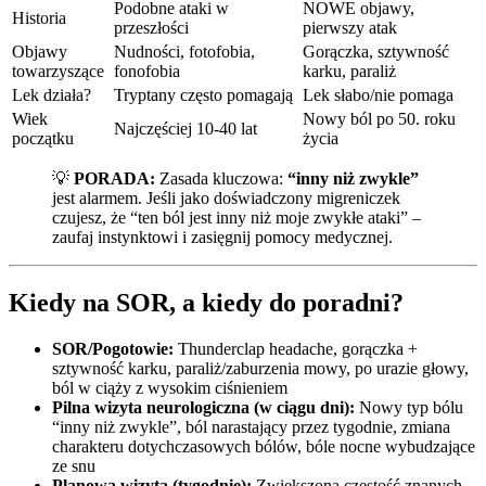
Podobne ataki w
NOWE objawy,
Historia
przeszłości
pierwszy atak
Objawy
Nudności, fotofobia,
Gorączka, sztywność
towarzyszące
fonofobia
karku, paraliż
Lek działa?
Tryptany często pomagają
Lek słabo/nie pomaga
Wiek
Nowy ból po 50. roku
Najczęściej 10-40 lat
początku
życia
💡
PORADA:
Zasada kluczowa:
“inny niż zwykle”
jest alarmem. Jeśli jako doświadczony migreniczek
czujesz, że “ten ból jest inny niż moje zwykłe ataki” –
zaufaj instynktowi i zasięgnij pomocy medycznej.
Kiedy na SOR, a kiedy do poradni?
SOR/Pogotowie:
Thunderclap headache, gorączka +
sztywność karku, paraliż/zaburzenia mowy, po urazie głowy,
ból w ciąży z wysokim ciśnieniem
Pilna wizyta neurologiczna (w ciągu dni):
Nowy typ bólu
“inny niż zwykle”, ból narastający przez tygodnie, zmiana
charakteru dotychczasowych bólów, bóle nocne wybudzające
ze snu
Planowa wizyta (tygodnie):
Zwiększona częstość znanych