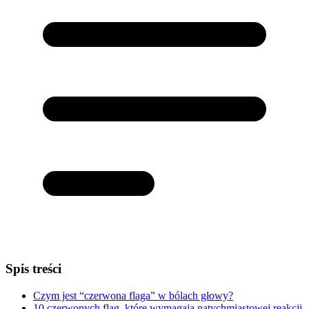
Spis treści
Czym jest “czerwona flaga” w bólach głowy?
10 czerwonych flag, które wymagają natychmiastowej reakcji