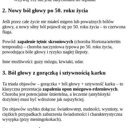
2. Nowy ból głowy po 50. roku życia
Jeśli przez całe życie nie miałeś migren lub poważnych bólów
głowy, a nowy silny ból pojawił się po 50. roku życia – to czerwona
flaga.
Powód:
zapalenie tętnic skroniowych
(choroba Hortona/arteritis
temporalis) – choroba naczyniowa typowa po 50. roku życia,
powodująca bóle głowy i ryzyko nagłej ślepoty.
Inne możliwości: guzy mózgu, krwiaki, udar.
3. Ból głowy z gorączką i sztywnością karku
Ta triada objawów – gorączka + ból głowy + sztywność karku – to
klasyczna prezentacja
zapalenia opon mózgowo-rdzeniowych
.
Choroba jest potencjalnie śmiertelna, a leczenie (antybiotyki
dożylnie) musi być wdrożone jak najszybciej.
Do objawów szybko dołącza: światłowstręt, nudności, wymioty, w
ciężkich przypadkach zaburzenia świadomości i charakterystyczna
wysypka (przy meningokokach).