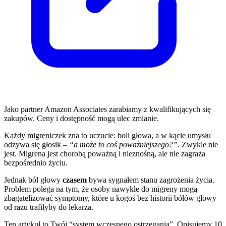
Jako partner Amazon Associates zarabiamy z kwalifikujących się
zakupów. Ceny i dostępność mogą ulec zmianie.
Każdy migreniczek zna to uczucie: boli głowa, a w kącie umysłu
odzywa się głosik –
“a może to coś poważniejszego?”
. Zwykle nie
jest. Migrena jest chorobą poważną i nieznośną, ale nie zagraża
bezpośrednio życiu.
Jednak ból głowy
czasem
bywa sygnałem stanu zagrożenia życia.
Problem polega na tym, że osoby nawykłe do migreny mogą
zbagatelizować symptomy, które u kogoś bez historii bólów głowy
od razu trafiłyby do lekarza.
Ten artykuł to Twój “system wczesnego ostrzegania”. Opisujemy 10