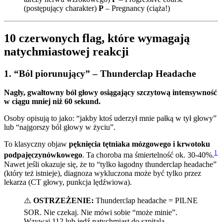
(postępujący charakter)
P
– Pregnancy (ciąża!)
10 czerwonych flag, które wymagają
natychmiastowej reakcji
1. “Ból piorunujący” – Thunderclap Headache
Nagły, gwałtowny ból głowy osiągający szczytową intensywność
w ciągu mniej niż 60 sekund.
Osoby opisują to jako: “jakby ktoś uderzył mnie pałką w tył głowy”
lub “najgorszy ból głowy w życiu”.
To klasyczny objaw
pęknięcia tętniaka mózgowego i krwotoku
1
podpajęczynówkowego
. Ta choroba ma śmiertelność ok. 30-40%.
Nawet jeśli okazuje się, że to “tylko łagodny thunderclap headache”
(który też istnieje), diagnoza wykluczona może być tylko przez
lekarza (CT głowy, punkcja lędźwiowa).
⚠️
OSTRZEŻENIE:
Thunderclap headache = PILNE
SOR. Nie czekaj. Nie mówi sobie “może minie”.
Wzywaj 112 lub jedź natychmiast do szpitala.