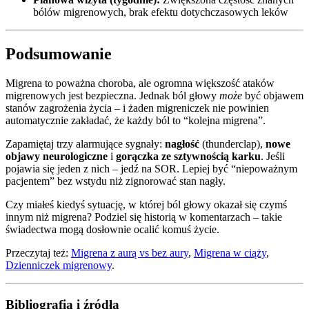
bólów migrenowych, brak efektu dotychczasowych leków
Podsumowanie
Migrena to poważna choroba, ale ogromna większość ataków
migrenowych jest bezpieczna. Jednak ból głowy
może
być objawem
stanów zagrożenia życia – i żaden migreniczek nie powinien
automatycznie zakładać, że każdy ból to “kolejna migrena”.
Zapamiętaj trzy alarmujące sygnały:
nagłość
(thunderclap),
nowe
objawy neurologiczne
i
gorączka ze sztywnością karku
. Jeśli
pojawia się jeden z nich – jedź na SOR. Lepiej być “niepoważnym
pacjentem” bez wstydu niż zignorować stan nagły.
Czy miałeś kiedyś sytuację, w której ból głowy okazał się czymś
innym niż migrena? Podziel się historią w komentarzach – takie
świadectwa mogą dosłownie ocalić komuś życie.
Przeczytaj też:
Migrena z aurą vs bez aury
,
Migrena w ciąży
,
Dzienniczek migrenowy
.
Bibliografia i źródła