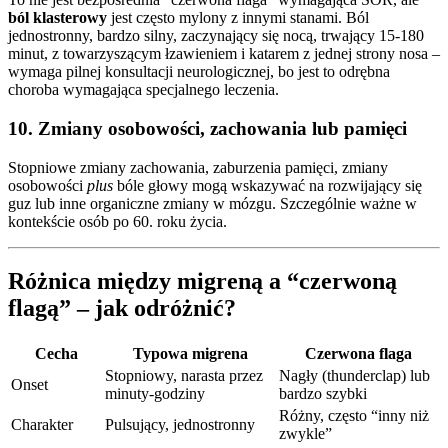
ból klasterowy
jest często mylony z innymi stanami. Ból
jednostronny, bardzo silny, zaczynający się nocą, trwający 15-180
minut, z towarzyszącym łzawieniem i katarem z jednej strony nosa –
wymaga pilnej konsultacji neurologicznej, bo jest to odrębna
choroba wymagająca specjalnego leczenia.
10. Zmiany osobowości, zachowania lub pamięci
Stopniowe zmiany zachowania, zaburzenia pamięci, zmiany
osobowości
plus
bóle głowy mogą wskazywać na rozwijający się
guz lub inne organiczne zmiany w mózgu. Szczególnie ważne w
kontekście osób po 60. roku życia.
Różnica między migreną a “czerwoną
flagą” – jak odróżnić?
Cecha
Typowa migrena
Czerwona flaga
Stopniowy, narasta przez
Nagły (thunderclap) lub
Onset
minuty-godziny
bardzo szybki
Różny, często “inny niż
Charakter
Pulsujący, jednostronny
zwykle”