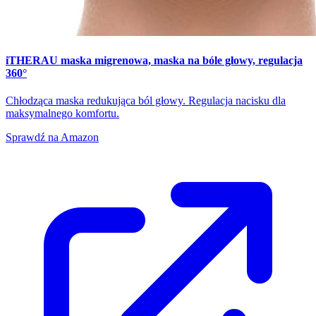
iTHERAU maska migrenowa, maska na bóle głowy, regulacja
360°
Chłodząca maska redukująca ból głowy. Regulacja nacisku dla
maksymalnego komfortu.
Sprawdź na Amazon