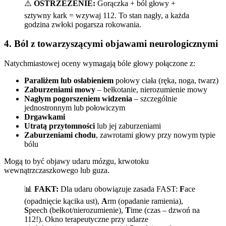
⚠️
OSTRZEŻENIE:
Gorączka + ból głowy +
sztywny kark = wzywaj 112. To stan nagły, a każda
godzina zwłoki pogarsza rokowania.
4. Ból z towarzyszącymi objawami neurologicznymi
Natychmiastowej oceny wymagają bóle głowy połączone z:
Paraliżem lub osłabieniem
połowy ciała (ręka, noga, twarz)
Zaburzeniami mowy
– bełkotanie, nierozumienie mowy
Nagłym pogorszeniem widzenia
– szczególnie
jednostronnym lub połowiczym
Drgawkami
Utratą przytomności
lub jej zaburzeniami
Zaburzeniami chodu
, zawrotami głowy przy nowym typie
bólu
Mogą to być objawy udaru mózgu, krwotoku
wewnątrzczaszkowego lub guza.
📊
FAKT:
Dla udaru obowiązuje zasada FAST:
F
ace
(opadnięcie kącika ust),
A
rm (opadanie ramienia),
S
peech (bełkot/nierozumienie),
T
ime (czas – dzwoń na
112!). Okno terapeutyczne przy udarze