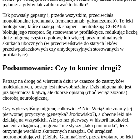
pytanie: a gdyby tak zablokować to białko?
Tak powstały gepanty i, przede wszystkim, przeciwciała
monoklonalne (erenumab, fremanezumab, galcanezumab). To leki
biologiczne, które działają jak snajper – neutralizują CGRP lub
blokują jego receptor. Są stosowane w profilaktyce, redukując liczbę
dni z migreną często o połowę lub więcej, przy minimalnych
skutkach ubocznych (w przeciwieństwie do starych leków
przeciwpadaczkowych czy antydepresyjnych stosowanych w
profilaktyce).
Podsumowanie: Czy to koniec drogi?
Patrząc na drogę od wiercenia dziur w czaszce do zastrzyków
molekularnych, postęp jest niewyobrażalny. Dziś migrena nie jest
już tajemniczą klątwą, ale dobrze opisaną (choć wciąż złożoną)
chorobą neurologiczną.
Czy wyleczyliśmy migrenę całkowicie? Nie. Wciąż nie znamy jej
pierwotnej przyczyny (genetyka? środowisko?), a obecne leki nie
działają na wszystkich. Ale po raz pierwszy w historii ludzkości,
pacjent z diagnozą „migrena” nie słyszy „taka pani uroda”, lecz
otrzymuje wachlarz skutecznych narzędzi. Od urządzeń
neuromodulujących (Cefaly, GammaCore), przez tryptany, po leki