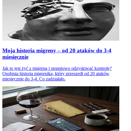
Moja historia migreny – od 20 ataków do 3-4
miesięcznie
Jak to jest żyć z migreną i stopniowo odzyskiwać kontrolę?
Osobista historia migrenika, który przeszedł od 20 ataków
miesięcznie do 3-4. Co zadziałało.