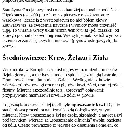
prapoczątek dzisiejszej neuromodulacji.
Starożytna Grecja przyniosła nieco bardziej racjonalne podejście.
Hipokrates (ok. 400 p.n.e.) po raz pierwszy opisał tzw. aurę
wzrokową, łącząc ją z występującym po niej bólem głowy.
Zauważył też, że ćwiczenia fizyczne i wymioty mogą przynieść
ulgę. To właśnie Grecy ukuli termin
hemikrania
(pół-czaszki), od
którego pochodzi słowo migrena. Wierzyli jednak, że ból wynika z
przemieszczania się „złych humorów” (płynów ustrojowych) do
głowy.
Średniowiecze: Krew, Żelazo i Zioła
Wiek mroku w Europie przyniósł regres w rozumieniu procesów
fizjologicznych, a medycyna mocno splotła się z religią i astrologią.
Dominowała teoria humorlana Galena. Według niej zdrowie
zależało od równowagi czterech płynów: krwi, żółci, czarnej żółci i
flegmy. Migrenę (szczególnie tę z „gorącymi” objawami)
przypisywano nadmiarowi krwi lub żółci w głowie.
Logiczną konsekwencją tej teorii było
upuszczanie krwi
. Była to
standardowa procedura na niemal każdą dolegliwość, w tym
migrenę. Krew upuszczano z żył na czole, skroniach, a nawet z żył
pod językiem, wierząc, że „spuszczenie ciśnienia” uwolni pacjenta
od bólu. Często prowadziło to jedynie do osłabienia i omdleń, co