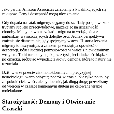
Jako partner Amazon Associates zarabiamy z kwalifikujących się
zakupów. Ceny i dostępność mogą ulec zmianie.
Gdy dopada nas atak migreny, sięgamy do szuflady po sprawdzone
tryptany lub leki przeciwbólowe, narzekając na uciążliwość
choroby. Mamy prawo narzekać – migrena to wciąż jedna z
najbardziej wyniszczających dolegliwości. Jednak perspektywa
zmienia się diametralnie, gdy spojrzymy wstecz. Historia leczenia
migreny to fascynująca, a zarazem przerażająca opowieść o
desperacji, bólu i ludzkiej pomysłowości w walce z niewidzialnym
wrogiem. To historia o tym, jak przez tysiąclecia ludzkość błądziła
po omacku, próbując wypędzić z głowy demona, którego natury nie
rozumiała.
Dziś, w erze przeciwciał monoklonalnych i precyzyjnej
neurobiologii, warto odbyć tę podróż w czasie. Nie tylko po to, by
zaspokoić ciekawość, ale by docenić, jak długą drogę przeszliśmy –
od wierceń w czaszce kamiennym dłutem po celowane terapie
molekularne.
Starożytność: Demony i Otwieranie
Czaszki