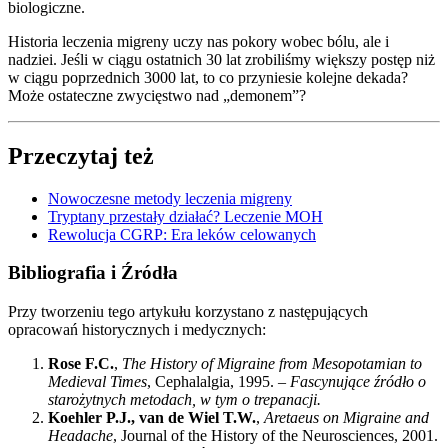
biologiczne.
Historia leczenia migreny uczy nas pokory wobec bólu, ale i
nadziei. Jeśli w ciągu ostatnich 30 lat zrobiliśmy większy postęp niż
w ciągu poprzednich 3000 lat, to co przyniesie kolejne dekada?
Może ostateczne zwycięstwo nad „demonem”?
Przeczytaj też
Nowoczesne metody leczenia migreny
Tryptany przestały działać? Leczenie MOH
Rewolucja CGRP: Era leków celowanych
Bibliografia i Źródła
Przy tworzeniu tego artykułu korzystano z następujących
opracowań historycznych i medycznych:
Rose F.C.
,
The History of Migraine from Mesopotamian to
Medieval Times
, Cephalalgia, 1995. –
Fascynujące źródło o
starożytnych metodach, w tym o trepanacji.
Koehler P.J., van de Wiel T.W.
,
Aretaeus on Migraine and
Headache
, Journal of the History of the Neurosciences, 2001.