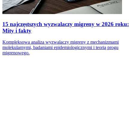
15 najczęstszych wyzwalaczy migreny w 2026 roku:
Mity i fakty
Kompleksowa analiza wyzwalaczy migreny z mechanizmami
molekularnymi, badaniami epidemiologicznymi i teorią progu
migrenowego.