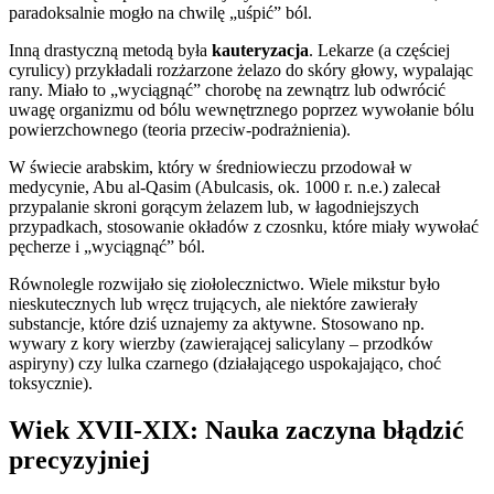
paradoksalnie mogło na chwilę „uśpić” ból.
Inną drastyczną metodą była
kauteryzacja
. Lekarze (a częściej
cyrulicy) przykładali rozżarzone żelazo do skóry głowy, wypalając
rany. Miało to „wyciągnąć” chorobę na zewnątrz lub odwrócić
uwagę organizmu od bólu wewnętrznego poprzez wywołanie bólu
powierzchownego (teoria przeciw-podrażnienia).
W świecie arabskim, który w średniowieczu przodował w
medycynie, Abu al-Qasim (Abulcasis, ok. 1000 r. n.e.) zalecał
przypalanie skroni gorącym żelazem lub, w łagodniejszych
przypadkach, stosowanie okładów z czosnku, które miały wywołać
pęcherze i „wyciągnąć” ból.
Równolegle rozwijało się ziołolecznictwo. Wiele mikstur było
nieskutecznych lub wręcz trujących, ale niektóre zawierały
substancje, które dziś uznajemy za aktywne. Stosowano np.
wywary z kory wierzby (zawierającej salicylany – przodków
aspiryny) czy lulka czarnego (działającego uspokajająco, choć
toksycznie).
Wiek XVII-XIX: Nauka zaczyna błądzić
precyzyjniej