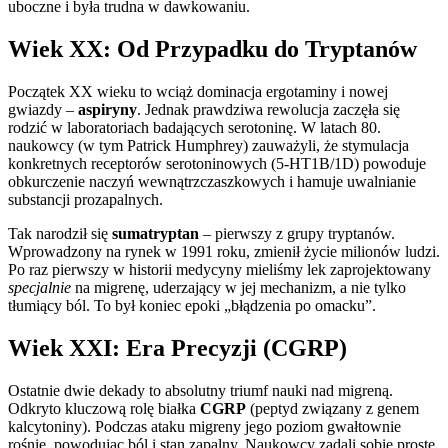
uboczne i była trudna w dawkowaniu.
Wiek XX: Od Przypadku do Tryptanów
Początek XX wieku to wciąż dominacja ergotaminy i nowej
gwiazdy –
aspiryny
. Jednak prawdziwa rewolucja zaczęła się
rodzić w laboratoriach badających serotoninę. W latach 80.
naukowcy (w tym Patrick Humphrey) zauważyli, że stymulacja
konkretnych receptorów serotoninowych (5-HT1B/1D) powoduje
obkurczenie naczyń wewnątrzczaszkowych i hamuje uwalnianie
substancji prozapalnych.
Tak narodził się
sumatryptan
– pierwszy z grupy tryptanów.
Wprowadzony na rynek w 1991 roku, zmienił życie milionów ludzi.
Po raz pierwszy w historii medycyny mieliśmy lek zaprojektowany
specjalnie
na migrenę, uderzający w jej mechanizm, a nie tylko
tłumiący ból. To był koniec epoki „błądzenia po omacku”.
Wiek XXI: Era Precyzji (CGRP)
Ostatnie dwie dekady to absolutny triumf nauki nad migreną.
Odkryto kluczową rolę białka
CGRP
(peptyd związany z genem
kalcytoniny). Podczas ataku migreny jego poziom gwałtownie
rośnie, powodując ból i stan zapalny. Naukowcy zadali sobie proste