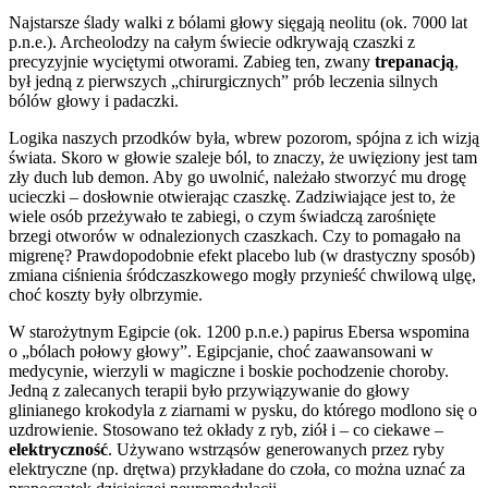
Najstarsze ślady walki z bólami głowy sięgają neolitu (ok. 7000 lat
p.n.e.). Archeolodzy na całym świecie odkrywają czaszki z
precyzyjnie wyciętymi otworami. Zabieg ten, zwany
trepanacją
,
był jedną z pierwszych „chirurgicznych” prób leczenia silnych
bólów głowy i padaczki.
Logika naszych przodków była, wbrew pozorom, spójna z ich wizją
świata. Skoro w głowie szaleje ból, to znaczy, że uwięziony jest tam
zły duch lub demon. Aby go uwolnić, należało stworzyć mu drogę
ucieczki – dosłownie otwierając czaszkę. Zadziwiające jest to, że
wiele osób przeżywało te zabiegi, o czym świadczą zarośnięte
brzegi otworów w odnalezionych czaszkach. Czy to pomagało na
migrenę? Prawdopodobnie efekt placebo lub (w drastyczny sposób)
zmiana ciśnienia śródczaszkowego mogły przynieść chwilową ulgę,
choć koszty były olbrzymie.
W starożytnym Egipcie (ok. 1200 p.n.e.) papirus Ebersa wspomina
o „bólach połowy głowy”. Egipcjanie, choć zaawansowani w
medycynie, wierzyli w magiczne i boskie pochodzenie choroby.
Jedną z zalecanych terapii było przywiązywanie do głowy
glinianego krokodyla z ziarnami w pysku, do którego modlono się o
uzdrowienie. Stosowano też okłady z ryb, ziół i – co ciekawe –
elektryczność
. Używano wstrząsów generowanych przez ryby
elektryczne (np. drętwa) przykładane do czoła, co można uznać za