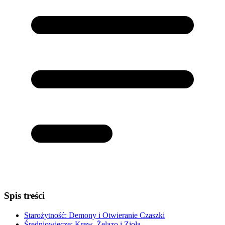
Spis treści
Starożytność: Demony i Otwieranie Czaszki
Średniowiecze: Krew, Żelazo i Zioła