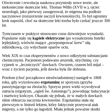
Oświecenie i rewolucja naukowa przyniosły nowe teorie, ale
niekoniecznie skuteczne leki. Thomas Willis (XVII w.), ojciec
neurologii, jako pierwszy zasugerował, że migrena ma podłoże
naczyniowe (rozszerzenie naczyń krwionośnych). To był ogromny
krok naprzód, choć na skuteczne leki trzeba było czekać jeszcze 300
lat.
Tymczasem w praktyce stosowano coraz dziwniejsze wynalazki.
Popularne stały się
kąpiele elektryczne
(po wynalezieniu butelki
lejdejskiej), wirówki mające „przepompować krew” siłą
odśrodkową, czy wdychanie oparów octu.
Wiek XIX to czas eksperymentów z nowo odkrytymi substancjami
chemicznymi. Pacjentom podawano arszenik, strychninę, czy
cyjanek w „leczniczych” dawkach. Owszem, czasem ból mijał –
wraz z życiem pacjenta, jeśli dawka była źle dobrana.
Przełom (choć początkowo nieuświadomiony) nastąpił w 1868
roku, gdy wyizolowano
ergotaminę
ze sporyszu (grzyba
pasożytującego na zbożach). Sporysz przez wieki wywoływał
zatrucia (ergotyzm, „ogień św. Antoniego”), powodując halucynacje
i martwicę kończyn. Okazało się jednak, że w małych dawkach
silnie obkurcza naczynia krwionośne. Ergotamina stała się
pierwszym w historii lekiem, który faktycznie przerywał atak
migreny, a nie tylko go łagodził. Miała jednak poważne skutki