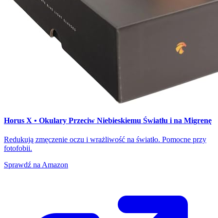
Horus X • Okulary Przeciw Niebieskiemu Światłu i na Migrenę
Redukują zmęczenie oczu i wrażliwość na światło. Pomocne przy
fotofobii.
Sprawdź na Amazon