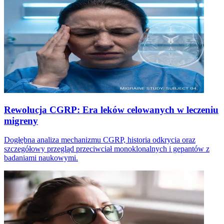
Rewolucja CGRP: Era leków celowanych w leczeniu
migreny
Dogłębna analiza mechanizmu CGRP, historia odkrycia oraz
szczegółowy przegląd przeciwciał monoklonalnych i gepantów z
badaniami naukowymi.