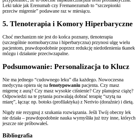
Leki takie jak Erenumab czy Fremanezumab to “szczepionki
przeciw migrenie” podawane raz w miesiącu.
5. Tlenoterapia i Komory Hiperbaryczne
Choć mechanizm nie jest do końca poznany, tlenoterapia
(szczególnie normobaryczna i hiperbaryczna) przynosi ulgę wielu
pacjentom, prawdopodobnie poprzez redukcję niedotlenienia tkanek
mózgu i działanie przeciwzapalne.
Podsumowanie: Personalizacja to Klucz
Nie ma jednego “cudownego leku” dla każdego. Nowoczesna
medycyna opiera się na
fenotypowaniu
pacjenta. Czy masz
migrenę z aurą? Czy masz wysokie ciśnienie? Czy planujesz ciążę?
Odpowiedzi na te pytania pozwalają dobrać terapię “szytą na
miarę”, łącząc np. botoks (profilaktyka) z Nerivio (doraźnie) i dietą.
Nigdy nie rezygnuj z szukania rozwiązania. Jeśli Twój obecny lek
nie działa – prawdopodobnie nauka wymyśliła już trzy inne, których
jeszcze nie próbowałeś.
Bibliografia