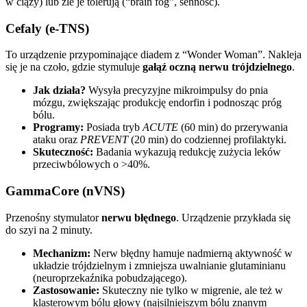
w ciąży) lub źle je tolerują (“brain fog”, senność).
Cefaly (e-TNS)
To urządzenie przypominające diadem z “Wonder Woman”. Nakleja
się je na czoło, gdzie stymuluje
gałąź oczną nerwu trójdzielnego
.
Jak działa?
Wysyła precyzyjne mikroimpulsy do pnia
mózgu, zwiększając produkcję endorfin i podnosząc próg
bólu.
Programy:
Posiada tryb
ACUTE
(60 min) do przerywania
ataku oraz
PREVENT
(20 min) do codziennej profilaktyki.
Skuteczność:
Badania wykazują redukcję zużycia leków
przeciwbólowych o >40%.
GammaCore (nVNS)
Przenośny stymulator
nerwu błędnego
. Urządzenie przykłada się
do szyi na 2 minuty.
Mechanizm:
Nerw błędny hamuje nadmierną aktywność w
układzie trójdzielnym i zmniejsza uwalnianie glutaminianu
(neuroprzekaźnika pobudzającego).
Zastosowanie:
Skuteczny nie tylko w migrenie, ale też w
klasterowym bólu głowy (najsilniejszym bólu znanym