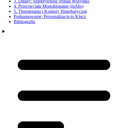
3. Ditany: Selektywność Ponad Wszystko
4. Przeciwciała Monoklonalne (mAbs)
5. Tlenoterapia i Komory Hiperbaryczne
Podsumowanie: Personalizacja to Klucz
Bibliografia