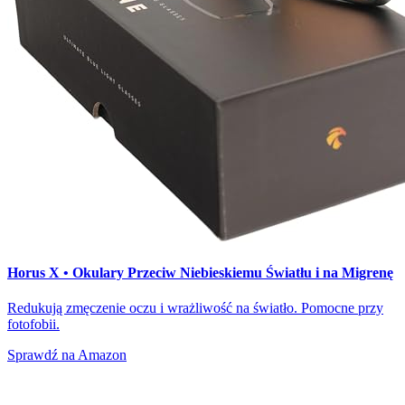
Horus X • Okulary Przeciw Niebieskiemu Światłu i na Migrenę
Redukują zmęczenie oczu i wrażliwość na światło. Pomocne przy
fotofobii.
Sprawdź na Amazon