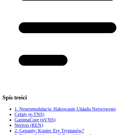
Spis treści
1. Neuromodulacja: Hakowanie Układu Nerwowego
Cefaly (e-TNS)
GammaCore (nVNS)
Nerivio (REN)
2. Gepanty: Koniec Ery Tryptanów?