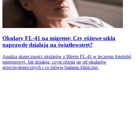
Okulary FL-41 na migrenę: Czy różowe szkła
naprawdę działają na światłowstręt?
Analiza skuteczności okularów z filtrem FL-41 w leczeniu fotofobii
migrenowej. Jak działają, czym różnią się od okularów
przeciwsłonecznych i co mówią badania kliniczne.