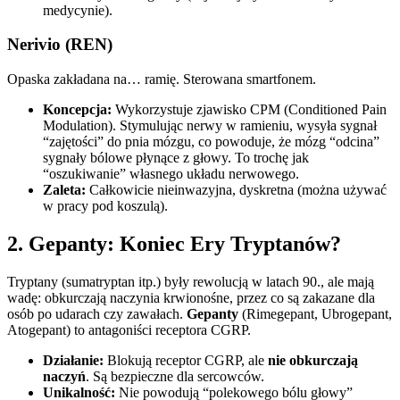
medycynie).
Nerivio (REN)
Opaska zakładana na… ramię. Sterowana smartfonem.
Koncepcja:
Wykorzystuje zjawisko CPM (Conditioned Pain
Modulation). Stymulując nerwy w ramieniu, wysyła sygnał
“zajętości” do pnia mózgu, co powoduje, że mózg “odcina”
sygnały bólowe płynące z głowy. To trochę jak
“oszukiwanie” własnego układu nerwowego.
Zaleta:
Całkowicie nieinwazyjna, dyskretna (można używać
w pracy pod koszulą).
2. Gepanty: Koniec Ery Tryptanów?
Tryptany (sumatryptan itp.) były rewolucją w latach 90., ale mają
wadę: obkurczają naczynia krwionośne, przez co są zakazane dla
osób po udarach czy zawałach.
Gepanty
(Rimegepant, Ubrogepant,
Atogepant) to antagoniści receptora CGRP.
Działanie:
Blokują receptor CGRP, ale
nie obkurczają
naczyń
. Są bezpieczne dla sercowców.
Unikalność:
Nie powodują “polekowego bólu głowy”