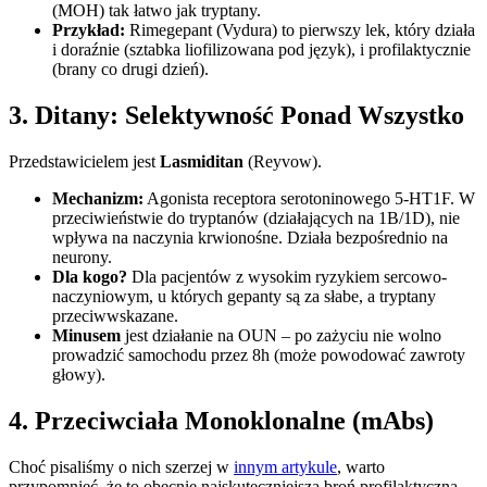
(MOH) tak łatwo jak tryptany.
Przykład:
Rimegepant (Vydura) to pierwszy lek, który działa
i doraźnie (sztabka liofilizowana pod język), i profilaktycznie
(brany co drugi dzień).
3. Ditany: Selektywność Ponad Wszystko
Przedstawicielem jest
Lasmiditan
(Reyvow).
Mechanizm:
Agonista receptora serotoninowego 5-HT1F. W
przeciwieństwie do tryptanów (działających na 1B/1D), nie
wpływa na naczynia krwionośne. Działa bezpośrednio na
neurony.
Dla kogo?
Dla pacjentów z wysokim ryzykiem sercowo-
naczyniowym, u których gepanty są za słabe, a tryptany
przeciwwskazane.
Minusem
jest działanie na OUN – po zażyciu nie wolno
prowadzić samochodu przez 8h (może powodować zawroty
głowy).
4. Przeciwciała Monoklonalne (mAbs)
Choć pisaliśmy o nich szerzej w
innym artykule
, warto
przypomnieć, że to obecnie najskuteczniejsza broń profilaktyczna.